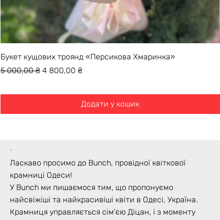
Букет кущових троянд «Персикова Хмаринка»
Звичайна ціна
За розпродажем
5 000,00 ₴
4 800,00 ₴
Додати у кошик
bunch
Ласкаво просимо до Bunch, провідної квіткової
крамниці Одеси!
У Bunch ми пишаємося тим, що пропонуємо
найсвіжіші та найкрасивіші квіти в Одесі, Україна.
Крамниця управляється сім'єю Діцан, і з моменту