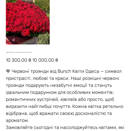
Червоний Делюкс | троянди від Bunch Квіти Одеса
Звичайна
Ціна
10 300,00 ₴
10 000,00 ₴
ціна
зі
знижкою
🌹 Червоні троянди від Bunch Квіти Одеса — символ
пристрасті, любові та краси. Наші розкішні червоні
троянди подарують незабутні емоції та стануть
ідеальним подарунком для особливих моментів:
романтичних зустрічей, ювілеїв або просто, щоб
виразити найглибші почуття. Кожна квітка ретельно
відібрана, щоб вражати своєю досконалістю та
ароматом.
Замовляйте сьогодні та насолоджуйтесь квітами, які