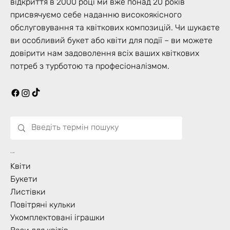
відкриття в 2000 році ми вже понад 20 років
That said, we always make sure the bouquet
присвячуємо себе наданню високоякісного
keeps the same overall value, size, and visual
обслуговування та квіткових композицій. Чи шукаєте
impact by carefully selecting high-quality
ви особливий букет або квіти для події – ви можете
flowers and arranging them beautifully. Our
довірити нам задоволення всіх ваших квіткових
goal is for your order to still look full, elegant,
потреб з турботою та професіоналізмом.
and special. Thank you for your understanding
during these high-demand periods; it means a
lot to us 🤍.
Що Цвіте?
Kвіти
Букети
Листівки
Повітряні кульки
Укомплектовані іграшки