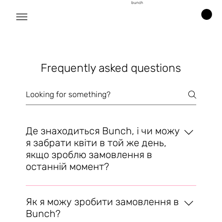
bunch
Frequently asked questions
Де знаходиться Bunch, і чи можу
я забрати квіти в той же день,
якщо зроблю замовлення в
останній момент?
Bunch зручно розташований за адресою: 2-й
Аеродромний провулок, 10В, м. Одеса,
Як я можу зробити замовлення в
Україна, 65101. Ми розуміємо, що іноді квіти
Bunch?