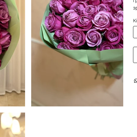
г
з
К