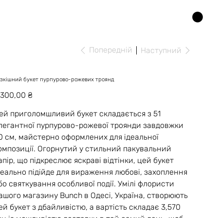
Попередній
Наступний
зкішний букет пурпурово-рожевих троянд
на
 300,00 ₴
ей приголомшливий букет складається з 51
легантної пурпурово-рожевої троянди завдовжки
0 см, майстерно оформлених для ідеальної
омпозиції. Огорнутий у стильний пакувальний
апір, що підкреслює яскраві відтінки, цей букет
деально підійде для вираження любові, захоплення
бо святкування особливої події. Умілі флористи
ашого магазину Bunch в Одесі, Україна, створюють
ей букет з дбайливістю, а вартість складає 3,570