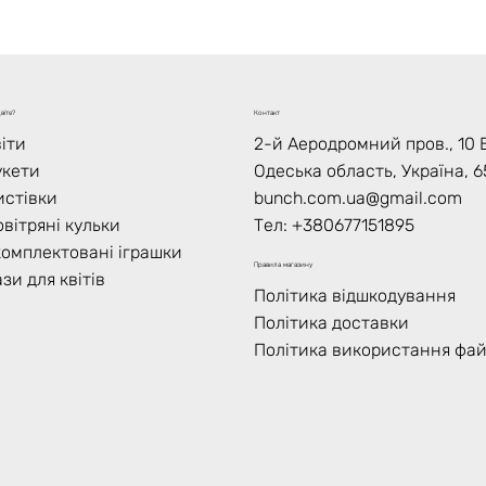
віте?
Контакт
іти
2-й Аеродромний пров., 10 В
укети
Одеська область, Україна, 6
истівки
bunch.com.ua@gmail.com
вітряні кульки
Тел: +
380677151895
комплектовані іграшки
Правила магазину
зи для квітів
Політика відшкодування
Політика доставки
Політика використання фай