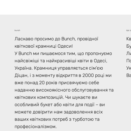
Що Ц
bunch
Kв
Ласкаво просимо до Bunch, провідної
Б
квіткової крамниці Одеси!
Л
У Bunch ми пишаємося тим, що пропонуємо
По
найсвіжіші та найкрасивіші квіти в Одесі,
У
Україна. Крамниця управляється сім'єю
Ва
Діцан, і з моменту відкриття в 2000 році ми
вже понад 20 років присвячуємо себе
наданню високоякісного обслуговування та
квіткових композицій. Чи шукаєте ви
особливий букет або квіти для події – ви
можете довірити нам задоволення всіх
ваших квіткових потреб з турботою та
професіоналізмом.