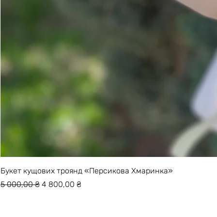
Букет кущових троянд «Персикова Хмаринка»
Звичайна ціна
За розпродажем
5 000,00 ₴
4 800,00 ₴