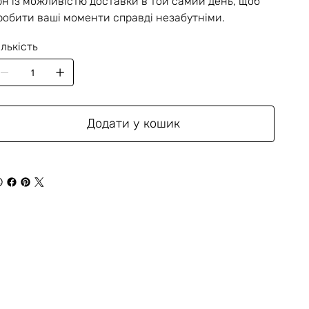
рн із можливістю доставки в той самий день, щоб
робити ваші моменти справді незабутніми.
ількість
Додати у кошик