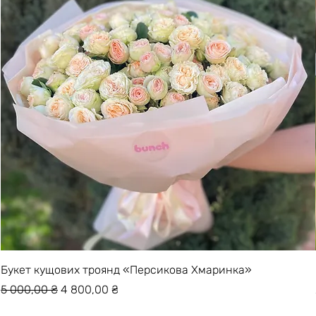
Букет кущових троянд «Персикова Хмаринка»
Звичайна ціна
За розпродажем
5 000,00 ₴
4 800,00 ₴