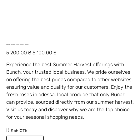
Summer Harvest | Bunch - roses in odessa
Звичайна
Ціна
5 200,00 ₴
5 100,00 ₴
ціна
зі
знижкою
Experience the best Summer Harvest offerings with
Bunch, your trusted local business. We pride ourselves
on offering the best prices compared to other websites,
ensuring value and quality for our customers. Enjoy the
fresh roses in odessa, local produce that only Bunch
can provide, sourced directly from our summer harvest.
Visit us today and discover why we are the top choice
for your seasonal shopping needs.
Кількість