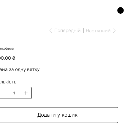
Попередній
Наступний
ипсофила
на
00,00 ₴
ена за одну ветку
ількість
Додати у кошик