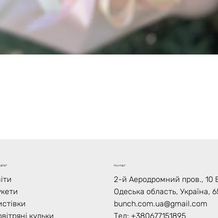
Швидкий перегляд
віте?
Контакт
іти
2-й Аеродромний пров., 10 В
укети
Одеська область, Україна, 6
истівки
bunch.com.ua@gmail.com
вітряні кульки
Тел: +
380677151895