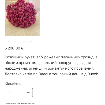
Букет із 59 рожевих півонійних троянд — розкішний подарунок | Bunch Одеса
Ціна
5 200,00 ₴
Розкішний букет із 59 рожевих півонійних троянд із
ніжним ароматом. Ідеальний подарунок для дня
народження, річниці чи романтичного побачення.
Доставка квітів по Одесі в той самий день від Bunch.
Кількість
Please allow 4 to 6 days for delivery