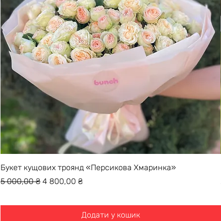
Букет кущових троянд «Персикова Хмаринка»
Звичайна ціна
За розпродажем
5 000,00 ₴
4 800,00 ₴
Додати у кошик