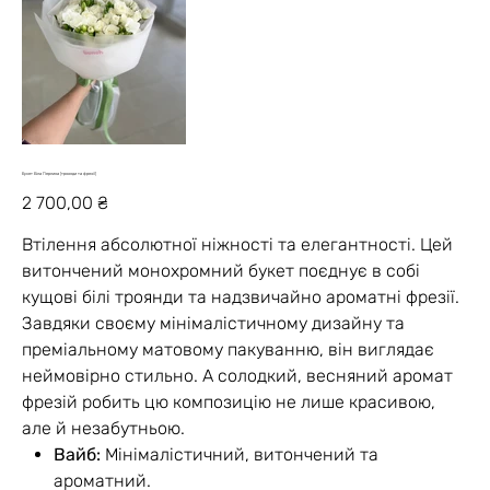
Букет Біла Перлина (троянди та фрезії)
Ціна
2 700,00 ₴
Втілення абсолютної ніжності та елегантності. Цей
витончений монохромний букет поєднує в собі
кущові білі троянди та надзвичайно ароматні фрезії.
Завдяки своєму мінімалістичному дизайну та
преміальному матовому пакуванню, він виглядає
неймовірно стильно. А солодкий, весняний аромат
фрезій робить цю композицію не лише красивою,
але й незабутньою.
Вайб:
Мінімалістичний, витончений та
ароматний.