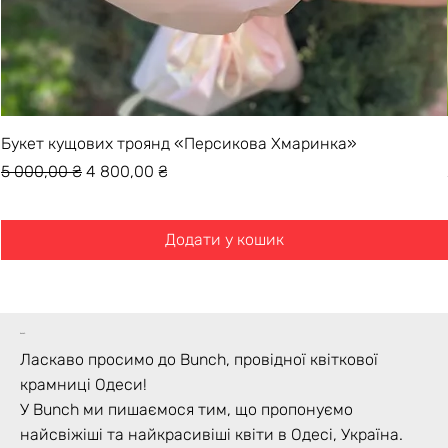
Букет кущових троянд «Персикова Хмаринка»
Звичайна ціна
За розпродажем
5 000,00 ₴
4 800,00 ₴
Додати у кошик
bunch
Ласкаво просимо до Bunch, провідної квіткової
крамниці Одеси!
У Bunch ми пишаємося тим, що пропонуємо
найсвіжіші та найкрасивіші квіти в Одесі, Україна.