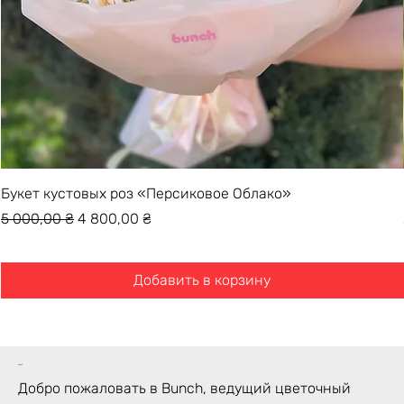
Букет кустовых роз «Персиковое Облако»
Обычная цена
Цена со скидкой
5 000,00 ₴
4 800,00 ₴
Добавить в корзину
bunch
Добро пожаловать в Bunch, ведущий цветочный