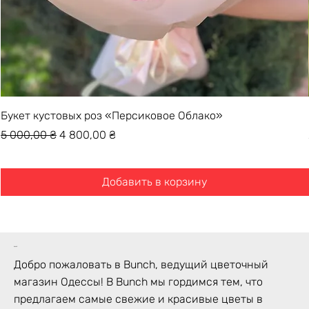
Букет кустовых роз «Персиковое Облако»
Обычная цена
Цена со скидкой
5 000,00 ₴
4 800,00 ₴
Добавить в корзину
bunch
Добро пожаловать в Bunch, ведущий цветочный
магазин Одессы! В Bunch мы гордимся тем, что
предлагаем самые свежие и красивые цветы в