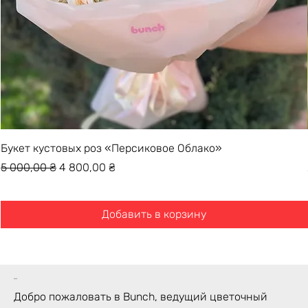
Букет кустовых роз «Персиковое Облако»
Обычная цена
Цена со скидкой
5 000,00 ₴
4 800,00 ₴
Добавить в корзину
bunch
Добро пожаловать в Bunch, ведущий цветочный