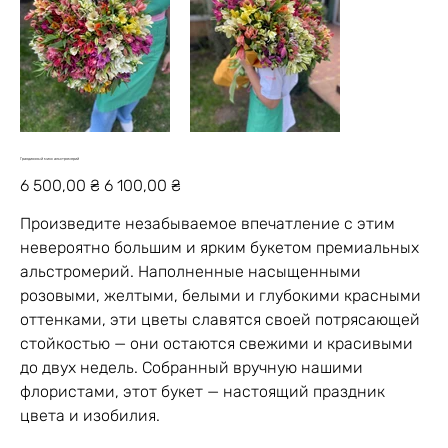
Грандиозный микс альстромерий
Первоначальная
Спеццена
6 500,00 ₴
6 100,00 ₴
цена
Произведите незабываемое впечатление с этим
невероятно большим и ярким букетом премиальных
альстромерий. Наполненные насыщенными
розовыми, желтыми, белыми и глубокими красными
оттенками, эти цветы славятся своей потрясающей
стойкостью — они остаются свежими и красивыми
до двух недель. Собранный вручную нашими
флористами, этот букет — настоящий праздник
цвета и изобилия.