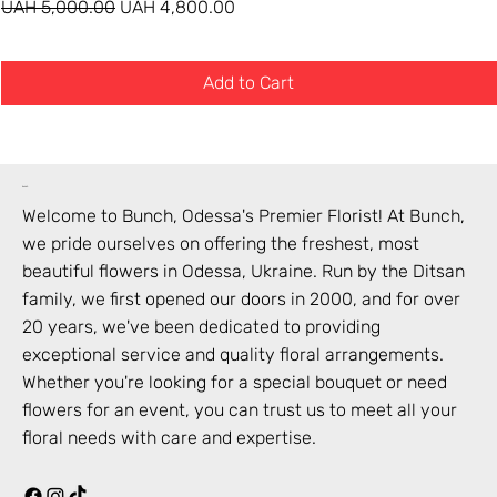
Regular Price
Sale Price
UAH 5,000.00
UAH 4,800.00
Add to Cart
bunch
Welcome to Bunch,
Odessa
's Premier Florist! At Bunch,
we pride ourselves on offering the freshest, most
beautiful flowers in
Odessa
,
Ukraine
. Run by the Ditsan
family, we first opened our doors in 2000, and for over
20 years, we've been dedicated to providing
exceptional service and quality floral arrangements.
Whether you're looking for a special bouquet or need
flowers for an event, you can trust us to meet all your
floral needs with care and expertise.