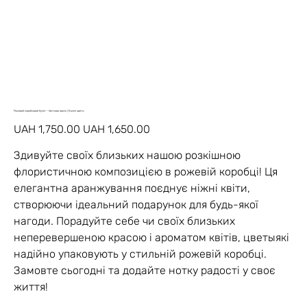
Рожевий коробковий букет – Квіткова Ідилія | Bunch цветы
Original
Sale
UAH 1,750.00
UAH 1,650.00
price
price
Здивуйте своїх близьких нашою розкішною
флористичною композицією в рожевій коробці! Ця
елегантна аранжування поєднує ніжні квіти,
створюючи ідеальний подарунок для будь-якої
нагоди. Порадуйте себе чи своїх близьких
неперевершеною красою і ароматом квітів, цветыякі
надійно упаковують у стильній рожевій коробці.
Замовте сьогодні та додайте нотку радості у своє
життя!