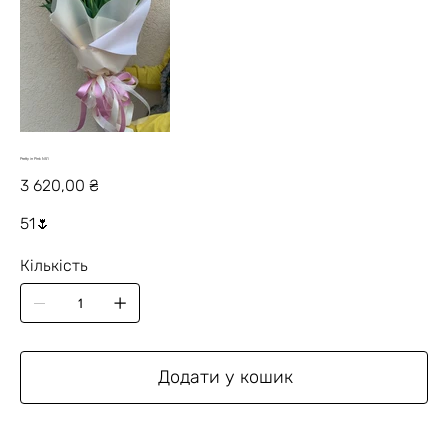
Pretty in Pink N51
Ціна
3 620,00 ₴
51🌷
Кількість
Додати у кошик