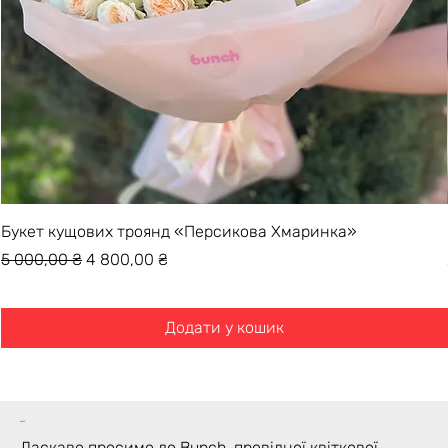
Букет кущових троянд «Персикова Хмаринка»
Звичайна ціна
За розпродажем
5 000,00 ₴
4 800,00 ₴
Додати у кошик
bunch
Ласкаво просимо до Bunch, провідної квіткової