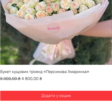
Букет кущових троянд «Персикова Хмаринка»
Звичайна ціна
За розпродажем
5 000,00 ₴
4 800,00 ₴
Додати у кошик