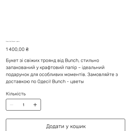
Dress Call | Bunch - цветы
Ціна
1 400,00 ₴
Букет зі свіжих троянд від Bunch, стильно
запакований у крафтовий папір – ідеальний
подарунок для особливих моментів. Замовляйте з
доставкою по Одесі! Bunch - цветы
Кількість
Додати у кошик