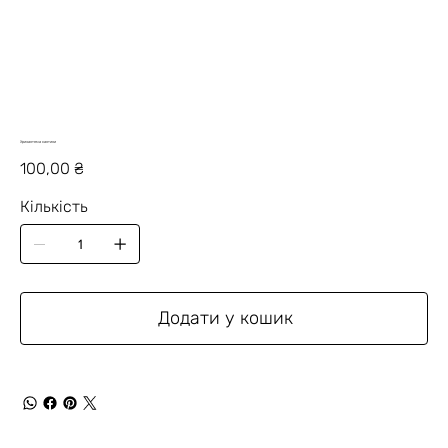
Хризантема сантини
Ціна
100,00 ₴
Кількість
Додати у кошик