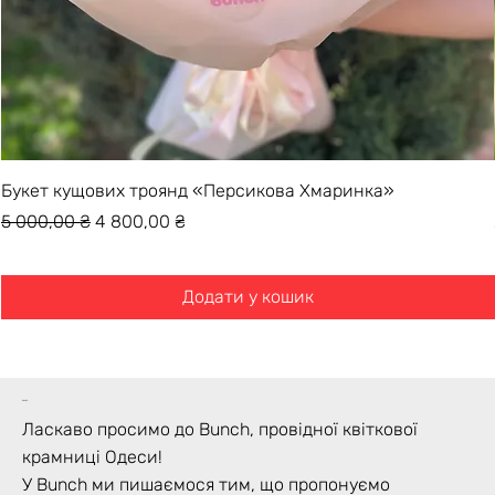
Букет кущових троянд «Персикова Хмаринка»
Звичайна ціна
За розпродажем
5 000,00 ₴
4 800,00 ₴
Додати у кошик
bunch
Ласкаво просимо до Bunch, провідної квіткової
крамниці Одеси!
У Bunch ми пишаємося тим, що пропонуємо