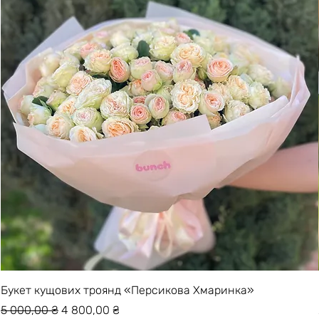
Букет кущових троянд «Персикова Хмаринка»
Звичайна ціна
За розпродажем
5 000,00 ₴
4 800,00 ₴