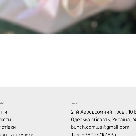
Швидкий перегляд
віте?
Контакт
іти
2-й Аеродромний пров., 10 В
укети
Одеська область, Україна, 6
истівки
bunch.com.ua@gmail.com
вітряні кульки
Тел: +
380677151895