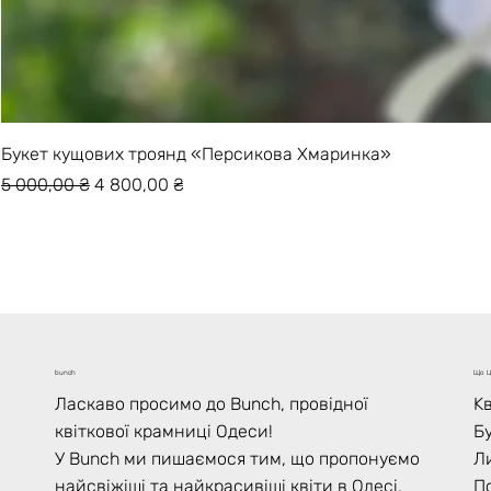
Букет кущових троянд «Персикова Хмаринка»
Звичайна ціна
За розпродажем
5 000,00 ₴
4 800,00 ₴
Що Ц
bunch
Kв
Ласкаво просимо до Bunch, провідної
Б
квіткової крамниці Одеси!
Л
У Bunch ми пишаємося тим, що пропонуємо
По
найсвіжіші та найкрасивіші квіти в Одесі,