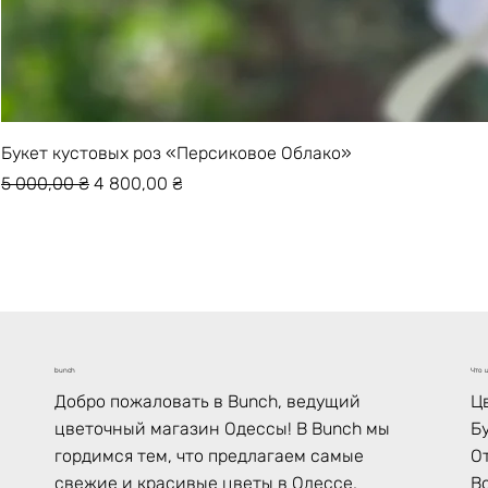
Букет кустовых роз «Персиковое Облако»
Обычная цена
Цена со скидкой
5 000,00 ₴
4 800,00 ₴
Что ц
bunch
Ц
Добро пожаловать в Bunch, ведущий
Б
цветочный магазин Одессы! В Bunch мы
О
гордимся тем, что предлагаем самые
В
свежие и красивые цветы в Одессе,