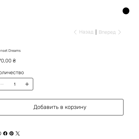
Назад
Вперед
nset Dreams
на
70,00 ₴
оличество
Добавить в корзину