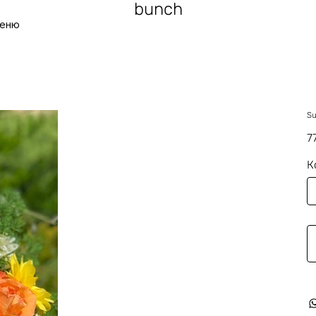
bunch
еню
Su
Це
7
К