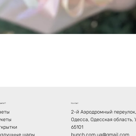
Быстрый просмотр
ветет?
Контакт
веты
2-й Аэродромный переулок, 
укеты
Одесса, Одесская область, 
ткрытки
65101
оздушные шары
bunch.com.ua@gmail.com