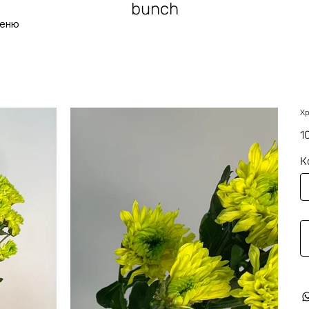
bunch
еню
Х
Це
1
К