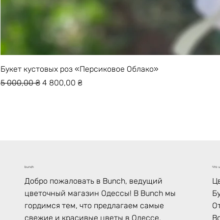
Букет кустовых роз «Персиковое Облако»
Обычная цена
Цена со скидкой
5 000,00 ₴
4 800,00 ₴
Что ц
bunch
Ц
Добро пожаловать в Bunch, ведущий
Б
цветочный магазин Одессы! В Bunch мы
О
гордимся тем, что предлагаем самые
В
свежие и красивые цветы в Одессе,