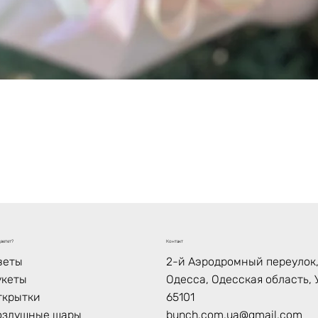
Быстрый просмотр
ветет?
Контакт
веты
2-й Аэродромный переулок, 
укеты
Одесса, Одесская область, 
ткрытки
65101
оздушные шары
bunch.com.ua@gmail.com