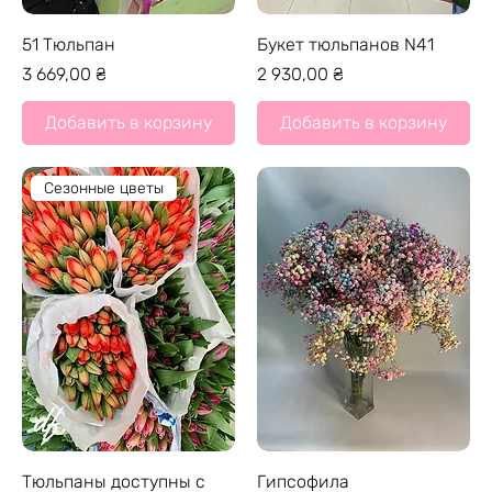
51 Тюльпан
Букет тюльпанов N41
Цена
Цена
3 669,00 ₴
2 930,00 ₴
Добавить в корзину
Добавить в корзину
Сезонные цветы
Тюльпаны доступны с
Гипсофила