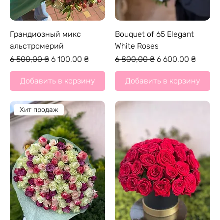
Грандиозный микс
Bouquet of 65 Elegant
альстромерий
White Roses
Обычная цена
Цена со скидкой
Обычная цена
Цена со скидкой
6 500,00 ₴
6 100,00 ₴
6 800,00 ₴
6 600,00 ₴
Добавить в корзину
Добавить в корзину
Хит продаж