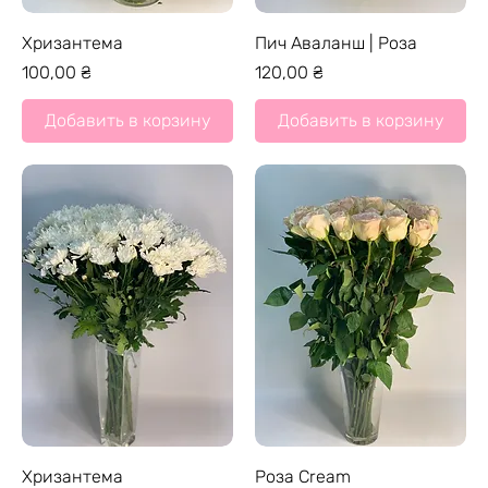
Хризантема
Пич Аваланш | Роза
Цена
Цена
100,00 ₴
120,00 ₴
Добавить в корзину
Добавить в корзину
Хризантема
Роза Cream