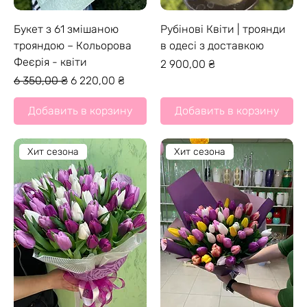
Букет з 61 змішаною
Рубінові Квіти | троянди
трояндою – Кольорова
в одесі з доставкою
Феєрія - квіти
Цена
2 900,00 ₴
Обычная цена
Цена со скидкой
6 350,00 ₴
6 220,00 ₴
Добавить в корзину
Добавить в корзину
Хит сезона
Хит сезона