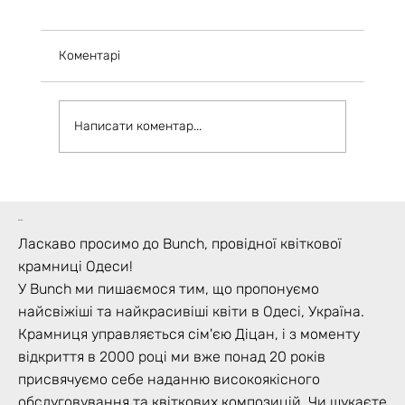
Коментарі
Написати коментар...
Як зберегти свіжість зрізаних квітів:
Поради від одеських флористів | Bunch
bunch
Квіти
Ласкаво просимо до Bunch, провідної квіткової
крамниці Одеси!
У Bunch ми пишаємося тим, що пропонуємо
найсвіжіші та найкрасивіші квіти в Одесі, Україна.
Крамниця управляється сім'єю Діцан, і з моменту
відкриття в 2000 році ми вже понад 20 років
присвячуємо себе наданню високоякісного
обслуговування та квіткових композицій. Чи шукаєте