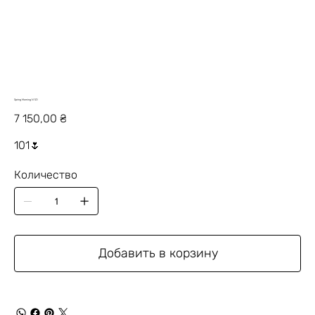
Spring Morning N101
Цена
7 150,00 ₴
101🌷
Количество
Добавить в корзину