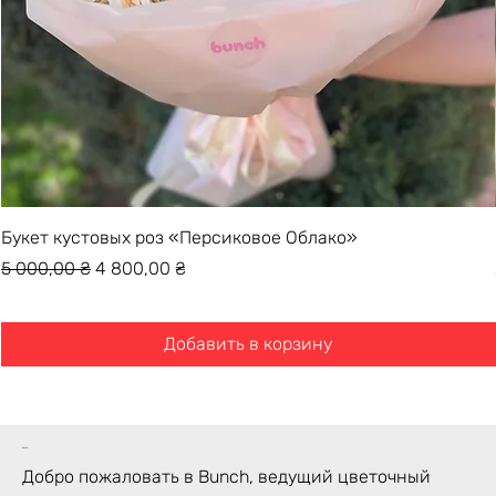
Букет кустовых роз «Персиковое Облако»
Обычная цена
Цена со скидкой
5 000,00 ₴
4 800,00 ₴
Добавить в корзину
bunch
Добро пожаловать в Bunch, ведущий цветочный