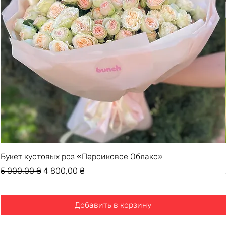
Букет кустовых роз «Персиковое Облако»
Обычная цена
Цена со скидкой
5 000,00 ₴
4 800,00 ₴
Добавить в корзину