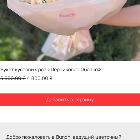
Букет кустовых роз «Персиковое Облако»
Обычная цена
Цена со скидкой
5 000,00 ₴
4 800,00 ₴
Добавить в корзину
bunch
Добро пожаловать в Bunch, ведущий цветочный