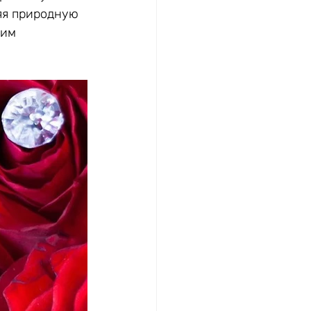
яя природную 
чим 