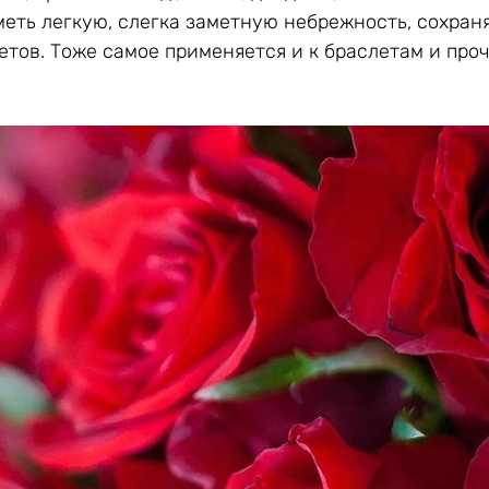
еть легкую, слегка заметную небрежность, сохран
етов. Тоже самое применяется и к браслетам и про