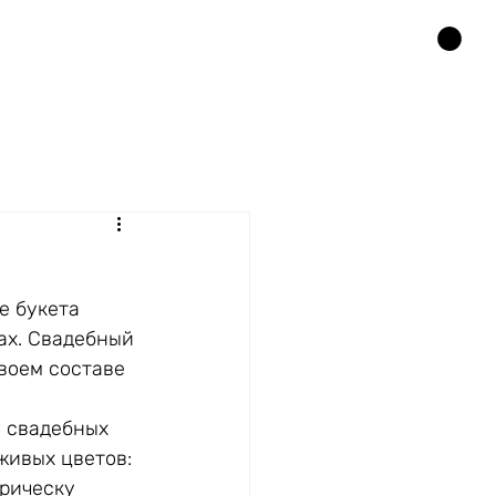
е букета 
ах. Свадебный 
воем составе 
 свадебных 
живых цветов: 
прическу 