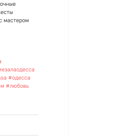
сочные 
весты 
с мастером 
а
иезалаодесса
ssa
#одесса
ым
#любовь