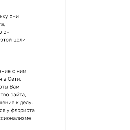
ьку они 
а, 
о он 
этой цели 
ние с ним. 
 в Сети, 
оты Вам 
тво сайта, 
ение к делу. 
ся у флориста 
ессионализме 