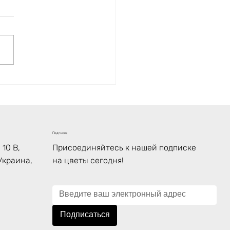
купить розы по
вым ценам в Одессе,
ина? Цветочная база
an Flowers. Самые
кие цены
Подписка
10 В,
Присоединяйтесь к нашей подписке
Украина,
на цветы сегодня!
Подписаться