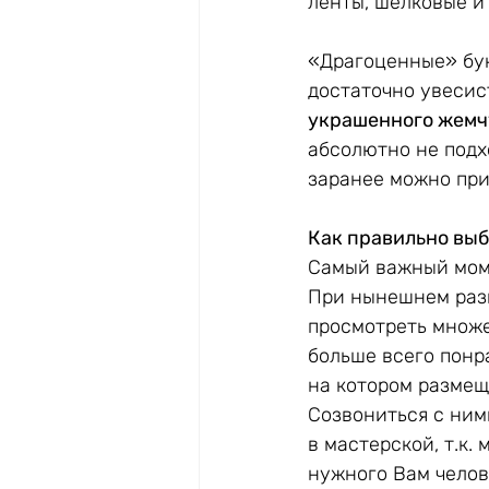
ленты, шелковые и
«Драгоценные» бук
достаточно увесист
украшенного жемч
абсолютно не подх
заранее можно при
Как правильно выб
Самый важный моме
При нынешнем разв
просмотреть множе
больше всего понра
на котором размещ
Созвониться с ним
в мастерской, т.к.
нужного Вам челов