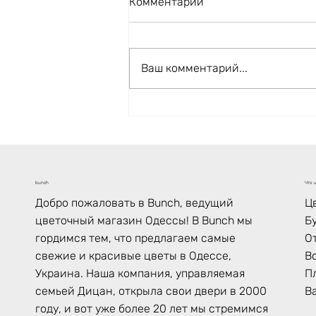
Комментарии
Ваш комментарий...
Международный женский
день 2026: как отправить
цветы в Одессу из любой
точки мира
Что ц
bunch
Ц
Добро пожаловать в Bunch, ведущий
Б
цветочный магазин Одессы! В Bunch мы
О
гордимся тем, что предлагаем самые
В
свежие и красивые цветы в Одессе,
П
Украина. Наша компания, управляемая
В
семьей Дицан, открыла свои двери в 2000
году, и вот уже более 20 лет мы стремимся