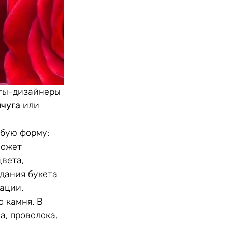
сты-дизайнеры 
мчуга
 или 
бую форму: 
может 
вета, 
дания букета 
ации. 
 камня. В 
, проволока, 