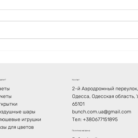
Какие цветы подарить на
Где 
День матери?
опто
Укра
Dits
низ
ветет?
Контакт
веты
2-й Аэродромный переулок, 
укеты
Одесса, Одесская область, 
ткрытки
65101
оздушные шары
bunch.com.ua@gmail.com
люшевые игрушки
Тел:
+380677151895
азы для цветов
Политика магазина