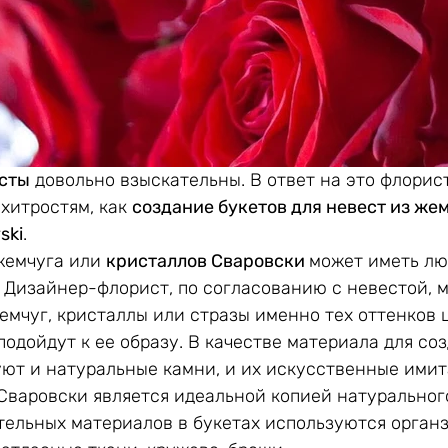
сты
 довольно взыскательны. В ответ на это флори
хитростям, как 
создание букетов для невест из же
ski
.
жемчуга или 
кристаллов Сваровски 
может иметь лю
. Дизайнер-флорист, по согласованию с невестой, 
емчуг, кристаллы или стразы именно тех оттенков ц
одойдут к ее образу. В качестве материала для соз
ют и натуральные камни, и их искусственные имит
Сваровски является идеальной копией натурального
тельных материалов в букетах используются органза