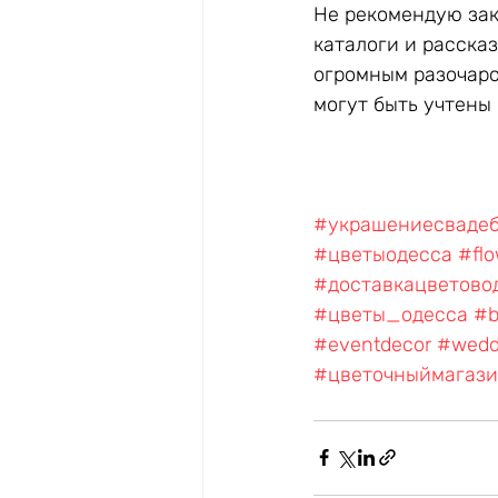
Не рекомендую зака
каталоги и рассказ
огромным разочаро
могут быть учтены
#украшениесвадеб
#цветыодесса
#flo
#доставкацветово
#цветы_одесса
#b
#eventdecor
#wedd
#цветочныймагаз