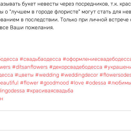
зывать букет невесты через посредников, т.к. кра
ы о "лучшем в городе флористе" могут стать для не
ванием в последствии. Только при личной встрече 
 все Ваши пожелания.
одесса
#свадьбаодесса
#оформлениесвадебодесс
wers
#ditsanflowers
#декорсвадебодесса
#украшен
десса
#цветы
#wedding
#weddingdecor
#flowersode
eautiful
#flower
#goodmood
#love
#odessa
#любим
ingodessa
#красиваясвадьба
ин